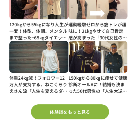
120kgから55kgになり人生が
運動経験ゼロから筋トレが趣
一変！体型、体調、メンタル
味に！21kgやせて自己肯定
まで整った−65kgダイエット
感が高まった「30代女性のダ
の中身
イエットストーリー」
体重24kg減！フォロワー12
150kgから80kgに痩せて健康
万人が支持する、ねこくらり
診断オールAに！結婚も決ま
えさん流「人生を変えるダイ
った50代男性の「人生大逆転
エット」
ダイエット」
体験談をもっと見る