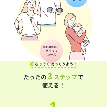
さっそく使ってみよう！
3
たったの
ステップ
で
使える！