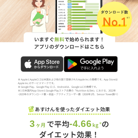
※ AppleとAppleロゴは米国および他の国で登録されたApple Inc.の商標です。App Storeは
Apple Inc.のサービスマークです。
※ Google Play、Google Play ロゴ、Androidは、Google LLCの商標です。
※1 日本国内App StoreとGoogle Playストア合算の「Nutrition & Diet」における、2022年
~2025年のダウンロード数・収益・アクティブユーザー数（2026年1月、Sensor Tower調べ）
あすけんを使ったダイエット効果
で平均
の
3
-4.66
ヶ月
kg
※
ダイエット効果！