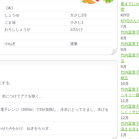
夏までに
〔A〕
間
しょうゆ
大さじ2/3
KIYO
KIYOさ
ごま油
小さじ1
7月
おろししょうが
1/2かけ
竹内冨貴
8月
小ねぎ
適量
竹内冨貴
8月
竹内冨貴
立
9月
竹内冨貴
献立
にする。
10月
竹内冨貴子
ッキリ一
、水につけてアクを除く。
11月
竹内冨貴
電子レンジ（600w）で3分加熱し、冷水にとってさまし、水けを
しく！サ
12月
竹内冨貴
わせたAをかけ、ねぎをちらす。
温まる冷
1月