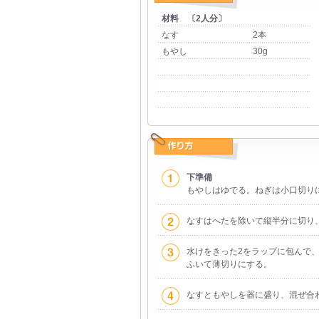
材料 〔2人分〕
なす
2本
もやし
30g
下準備
もやしはゆでる。ねぎは小口切り
なすはへたを除いて縦半分に切り
水けをきった2をラップに包んで、
ふいて薄切りにする。
なすともやしを器に盛り、混ぜ合