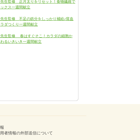
子先生監修 正月太りをリセット！食物繊維で
トックス一週間献立
先生監修 不足の鉄分をしっかり補給♪貧血
カラダつくり一週間献立
子先生監修 春はすぐそこ！カラダの細胞か
変わるいきいき一週間献立
報
用者情報の外部送信について