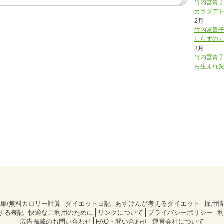
竹内冨貴
カラダデ
2月
竹内冨貴子
しらずの
3月
竹内冨貴
ら生まれ
単/無料カロリー計算
ダイエット日記
あすけんが考えるダイエット
採用情
する表記
快適なご利用のために
リンクについて
プライバシーポリシー
利
広告掲載のお問い合わせ
FAQ・問い合わせ
運営会社について