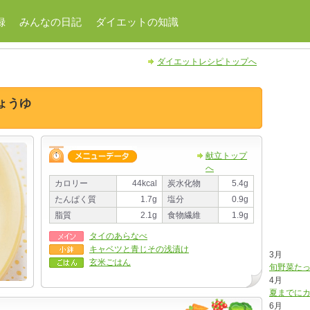
録
みんなの日記
ダイエットの知識
ダイエットレシピトップへ
ょうゆ
献立トップ
へ
カロリー
44kcal
炭水化物
5.4g
たんぱく質
1.7g
塩分
0.9g
脂質
2.1g
食物繊維
1.9g
タイのあらなべ
キャベツと青じその浅漬け
3月
玄米ごはん
旬野菜た
4月
夏までに
6月