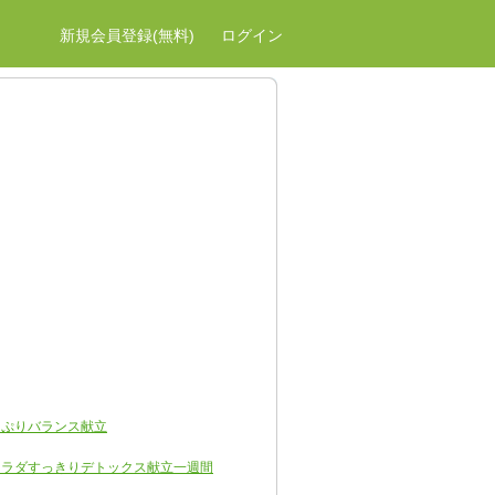
新規会員登録(無料)
ログイン
っぷりバランス献立
カラダすっきりデトックス献立一週間